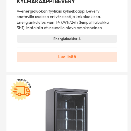
KYLMÄKAAPPI BEVERY
A-energialuokan tyylikäs kylmäkaappi Bevery
saatavilla useissa eri väreissä ja kokoluokissa.
Energiankulutus vain 1,4 kWh/24h (lämpötilaluokka
3H1). Matalalla etureunalla oleva omakoneinen
Energialuokka: A
Lue lisää