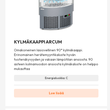
KYLMÄKAAPPI ARCUM
Omakoneinen lasiovellinen 90° kylmäkaappi.
Erinomainen herätemyyntikaluste hyvän
tuotenäkyvyyden ja vakaan lämpötilan ansiosta. 90
asteen kulmamuodon ansiosta kylmäkaluste on helppo
mukauttaa
Energialuokka: C
Lue lisää