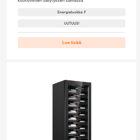
kuohuviinien säilytyksen samassa
Energialuokka: F
UUTUUS!
Lue lisää