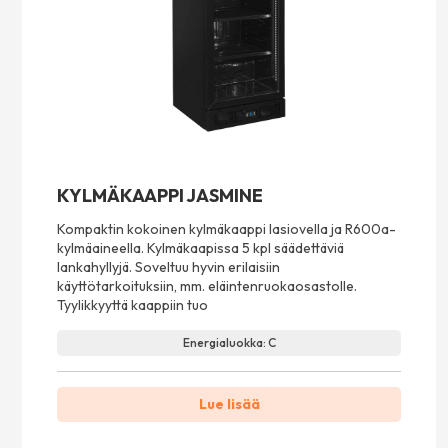
KYLMÄKAAPPI JASMINE
Kompaktin kokoinen kylmäkaappi lasiovella ja R600a-
kylmäaineella. Kylmäkaapissa 5 kpl säädettäviä
lankahyllyjä. Soveltuu hyvin erilaisiin
käyttötarkoituksiin, mm. eläintenruokaosastolle.
Tyylikkyyttä kaappiin tuo
Energialuokka: C
Lue lisää