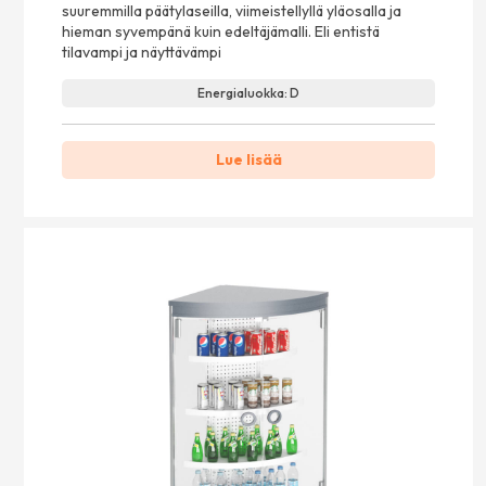
suuremmilla päätylaseilla, viimeistellyllä yläosalla ja
hieman syvempänä kuin edeltäjämalli. Eli entistä
tilavampi ja näyttävämpi
Energialuokka: D
Lue lisää