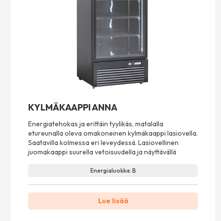
KYLMÄKAAPPI ANNA
Energiatehokas ja erittäin tyylikäs, matalalla
etureunalla oleva omakoneinen kylmäkaappi lasiovella.
Saatavilla kolmessa eri leveydessä. Lasiovellinen
juomakaappi suurella vetoisuudella ja näyttävällä
Energialuokka: B
Lue lisää