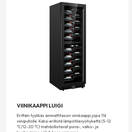
VIINIKAAPPI LUIGI
Erittäin tyylikäs ammattitason viinikaappi jopa 116
viinipullolle. Kaksi erillistä lämpötilavyöhykettä (5-12
℃/12-20 ℃) mahdollistavat puna-, valko- ja