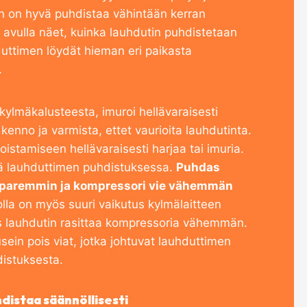
in on hyvä puhdistaa vähintään kerran
avulla näet, kuinka lauhdutin puhdistetaan
uttimen löydät hieman eri paikasta
.
kylmäkalusteesta, imuroi hellävaraisesti
kenno ja varmista, ettet vaurioita lauhdutinta.
oistamiseen hellävaraisesti harjaa tai imuria.
ä lauhduttimen puhdistuksessa.
Puhdas
ä paremmin ja kompressori vie vähemmän
olla on myös suuri vaikutus kylmälaitteen
as lauhdutin rasittaa kompressoria vähemmän.
sein pois viat, jotka johtuvat lauhduttimen
distuksesta.
distaa säännöllisesti