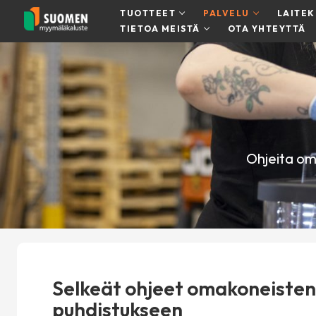
Hyppää
TUOTTEET
PALVELU
LAITE
sisältöön
TIETOA MEISTÄ
OTA YHTEYTTÄ
Ohjeita om
Selkeät ohjeet omakoneisten
puhdistukseen