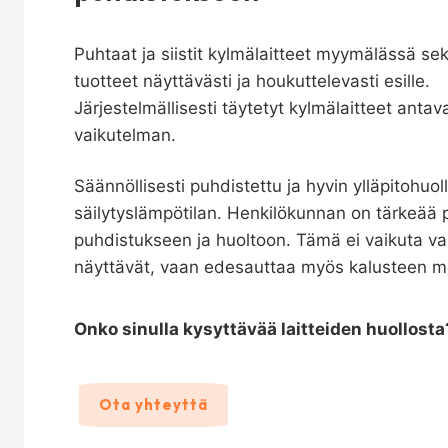
Puhtaat ja siistit kylmälaitteet myymälässä se
tuotteet näyttävästi ja houkuttelevasti esille.
Järjestelmällisesti täytetyt kylmälaitteet ant
vaikutelman.
Säännöllisesti puhdistettu ja hyvin ylläpitohuol
säilytyslämpötilan. Henkilökunnan on tärkeää 
puhdistukseen ja huoltoon. Tämä ei vaikuta vain
näyttävät, vaan edesauttaa myös kalusteen moi
Onko sinulla kysyttävää laitteiden huollosta
Ota yhteyttä