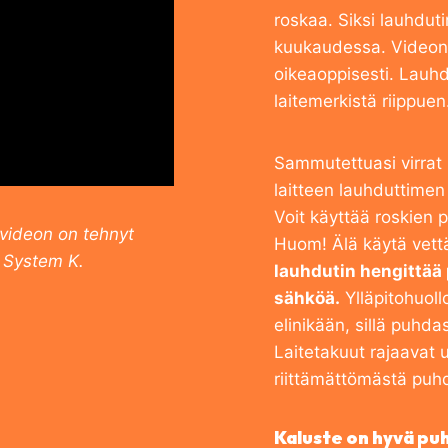
roskaa. Siksi lauhdut
kuukaudessa. Videon 
oikeaoppisesti. Lauhd
laitemerkistä riippuen
Sammutettuasi virrat 
laitteen lauhduttimen 
Voit käyttää roskien p
videon on tehnyt
Huom! Älä käytä vett
 System K.
lauhdutin hengittä
sähköä.
Ylläpitohuoll
elinikään, sillä puhd
Laitetakuut rajaavat u
riittämättömästä puh
Kaluste on hyvä puh