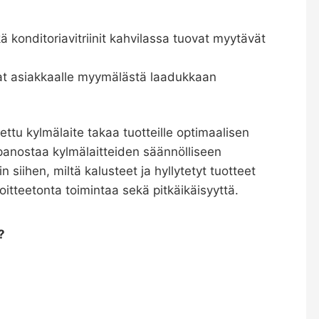
kä
konditoriavitriinit
kahvilassa tuovat myytävät
avat asiakkaalle myymälästä laadukkaan
lettu kylmälaite takaa tuotteille optimaalisen
panostaa kylmälaitteiden säännölliseen
 siihen, miltä kalusteet ja hyllytetyt tuotteet
tteetonta toimintaa sekä pitkäikäisyyttä.
?