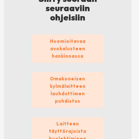
seuraaviin
ohjeisiin
Huomioitavaa
avokalusteen
hankinnassa
Omakoneisen
kylmälaitteen
lauhduttimen
puhdistus
Laitteen
täyttörajoista
huolehtiminen