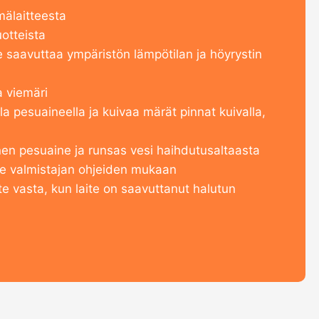
mälaitteesta
uotteista
e saavuttaa ympäristön lämpötilan ja höyrystin
a viemäri
la pesuaineella ja kuivaa märät pinnat kuivalla,
nen pesuaine ja runsas vesi haihdutusaltaasta
te valmistajan ohjeiden mukaan
te vasta, kun laite on saavuttanut halutun