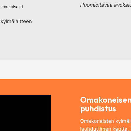
Huomioitavaa avokal
en mukaisesti
 kylmälaitteen
Omakoneisen 
puhdistus
Omakoneisten kylmäla
lauhduttimen kautta.