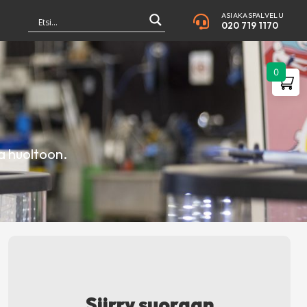
ASIAKASPALVELU
020 719 1170
0
a huoltoon.
Siirry suoraan