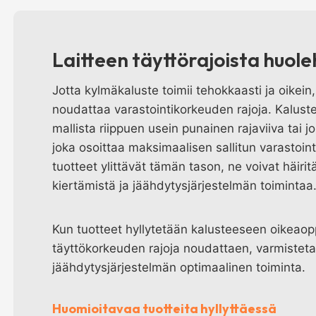
Laitteen täyttörajoista huol
Jotta kylmäkaluste toimii tehokkaasti ja oikein,
noudattaa varastointikorkeuden rajoja. Kaluste
mallista riippuen usein punainen rajaviiva tai 
joka osoittaa maksimaalisen sallitun varastoin
tuotteet ylittävät tämän tason, ne voivat häiri
kiertämistä ja jäähdytysjärjestelmän toimintaa
Kun tuotteet hyllytetään kalusteeseen oikeaop
täyttökorkeuden rajoja noudattaen, varmistet
jäähdytysjärjestelmän optimaalinen toiminta.
Huomioitavaa tuotteita hyllyttäessä