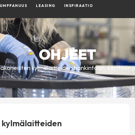
KUMPPANUUS
LEASING
INSPIRAATIO
OHJEET
akoneisten kylmälaitteiden hankintaan, käyttöön j
 kylmälaitteiden