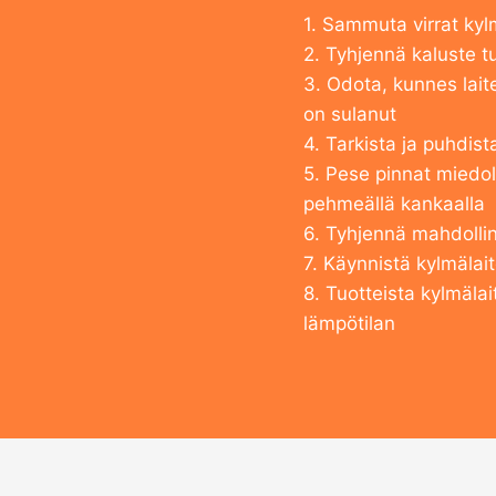
1. Sammuta virrat kyl
2. Tyhjennä kaluste t
3. Odota, kunnes lait
on sulanut
4. Tarkista ja puhdist
5. Pese pinnat miedol
pehmeällä kankaalla
6. Tyhjennä mahdolli
7. Käynnistä kylmälai
8. Tuotteista kylmälai
lämpötilan