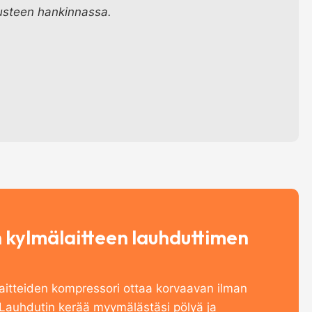
usteen hankinnassa.
kylmälaitteen lauhduttimen
itteiden kompressori ottaa korvaavan ilman
 Lauhdutin kerää myymälästäsi pölyä ja