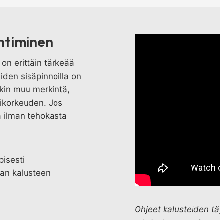
ehtiminen
 on erittäin tärkeää
iden sisäpinnoilla on
jokin muu merkintä,
tikorkeuden. Jos
tä ilman tehokasta
.
pisesti
aan kalusteen
Ohjeet kalusteiden tä