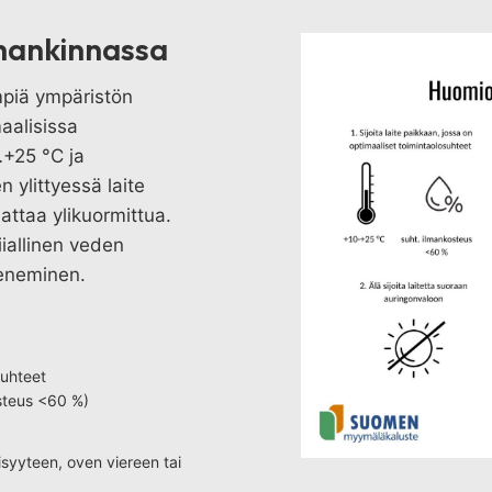
hankinnassa
mpiä ympäristön
maalisissa
…+25 °C ja
 ylittyessä laite
attaa ylikuormittua.
iiallinen veden
peneminen.
suhteet
steus <60 %)
heisyyteen, oven viereen tai