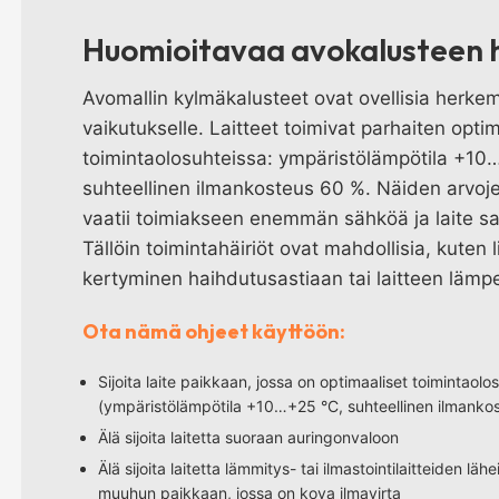
Huomioitavaa avokalusteen 
Avomallin kylmäkalusteet ovat ovellisia herke
vaikutukselle. Laitteet toimivat parhaiten opti
toimintaolosuhteissa: ympäristölämpötila +10
suhteellinen ilmankosteus 60 %. Näiden arvojen
vaatii toimiakseen enemmän sähköä ja laite sa
Tällöin toimintahäiriöt ovat mahdollisia, kuten l
kertyminen haihdutusastiaan tai laitteen läm
Ota nämä ohjeet käyttöön:
Sijoita laite paikkaan, jossa on optimaaliset toimintaolo
(ympäristölämpötila +10…+25 °C, suhteellinen ilmanko
Älä sijoita laitetta suoraan auringonvaloon
Älä sijoita laitetta lämmitys- tai ilmastointilaitteiden lä
muuhun paikkaan, jossa on kova ilmavirta