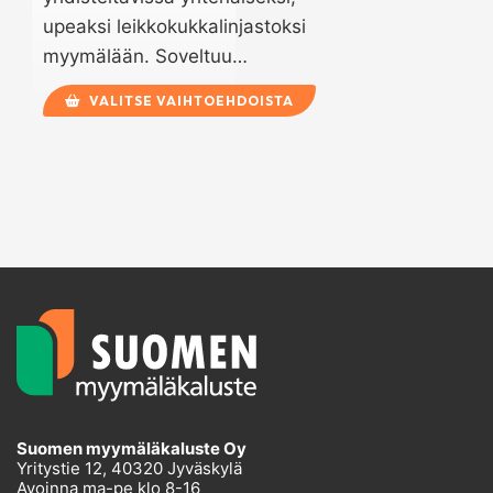
upeaksi leikkokukkalinjastoksi
myymälään. Soveltuu…
VALITSE VAIHTOEHDOISTA
Suomen myymäläkaluste Oy
Yritystie 12, 40320 Jyväskylä
Avoinna ma-pe klo 8-16