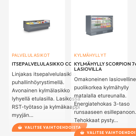
PALVELULASIKOT
KYLMÄHYLLYT
ITSEPALVELULASIKKO COGITA
KYLMÄHYLLY SCORPION 76
LASIOVILLA
Linjakas itsepalvelulasikko
Omakoneinen lasiovellin
puhallinhöyrystimellä.
puolikorkea kylmähylly
Avonainen kylmälasikko
matalalla etureunalla.
lyhyellä etulasilla. Lasikossa
Energiatehokas 3-taso
RST-työtaso ja kylmäkaappi
runsaaseen esillepanoon
myyjän…
Tehokkaat pysty…
VALITSE VAIHTOEHDOISTA
VALITSE VAIHTOEHDOI