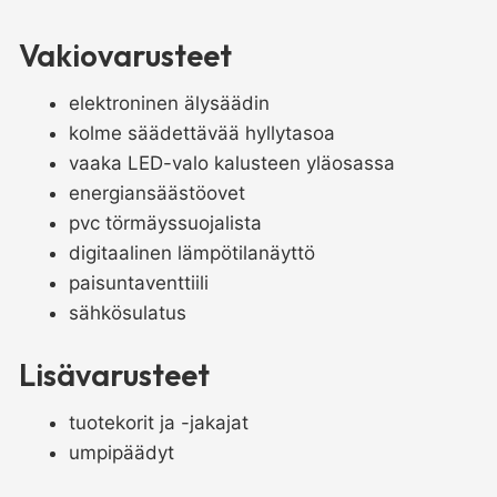
pakastekaappi
Vakiovarusteet
Indus
04
elektroninen älysäädin
REM
kolme säädettävää hyllytasoa
määrä
vaaka LED-valo kalusteen yläosassa
energiansäästöovet
pvc törmäyssuojalista
digitaalinen lämpötilanäyttö
paisuntaventtiili
sähkösulatus
Lisävarusteet
tuotekorit ja -jakajat
umpipäädyt