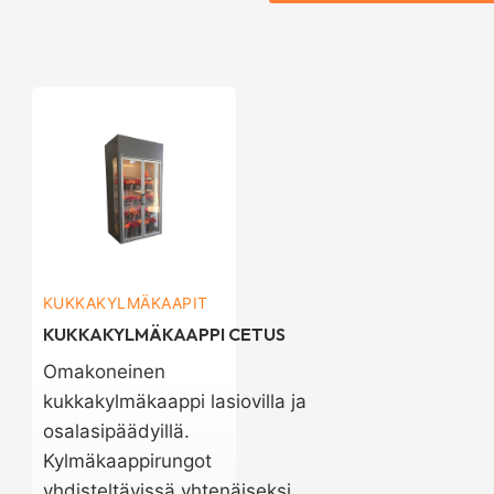
KUKKAKYLMÄKAAPIT
KUKKAKYLMÄKAAPPI CETUS
Omakoneinen
kukkakylmäkaappi lasiovilla ja
osalasipäädyillä.
Kylmäkaappirungot
yhdisteltävissä yhtenäiseksi,