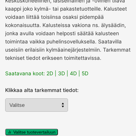
Keskuskoneellinen, lasiseinäinen ja -ovinen tilava
kaappi joko kylmä- tai pakastetuotteille. Kalusteet
voidaan liittää toisiinsa osaksi pidempää
kokonaisuutta. Kalusteissa vakiona ns. älysäädin,
jonka avulla voidaan helposti säätää kalusteen
toimintaa vaikka puhelinsovelluksella. Saatavilla
useisiin erilaisiin kylmäainejärjestelmiin. Tarkemmat
tekniset tiedot erikseen toimitettavissa.
Saatavana koot: 2D | 3D | 4D | 5D
Klikkaa alta tarkemmat tiedot:
Kylmä-
/
Valitse tuotevertailuun