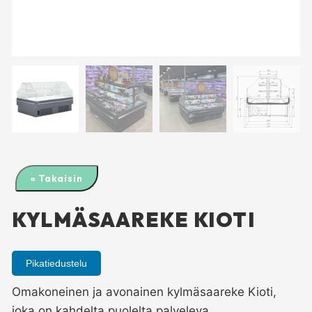
« Takaisin
KYLMÄSAAREKE KIOTI
Pikatiedustelu
Omakoneinen ja avonainen kylmäsaareke Kioti,
joka on kahdelta puolelta palveleva