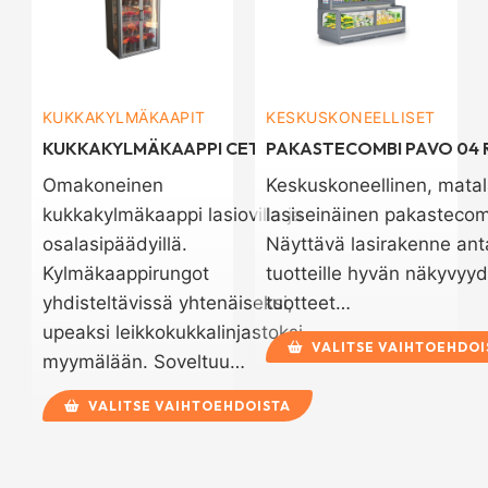
KUKKAKYLMÄKAAPIT
KESKUSKONEELLISET
KUKKAKYLMÄKAAPPI CETUS
PAKASTECOMBI PAVO 04 
Omakoneinen
Keskuskoneellinen, mata
kukkakylmäkaappi lasiovilla ja
lasiseinäinen pakastecom
osalasipäädyillä.
Näyttävä lasirakenne ant
Kylmäkaappirungot
tuotteille hyvän näkyvyyd
yhdisteltävissä yhtenäiseksi,
tuotteet…
upeaksi leikkokukkalinjastoksi
VALITSE VAIHTOEHDOI
myymälään. Soveltuu…
VALITSE VAIHTOEHDOISTA