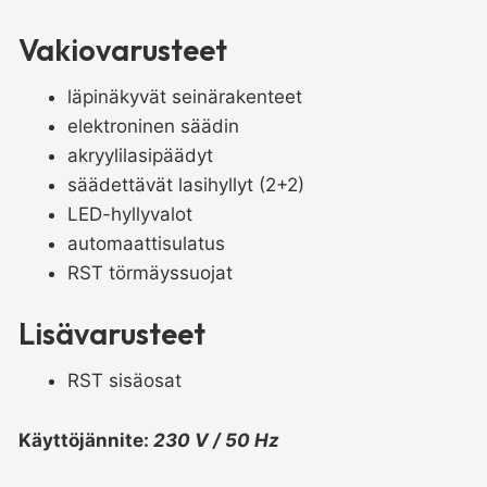
määrä
Vakiovarusteet
läpinäkyvät seinärakenteet
elektroninen säädin
akryylilasipäädyt
säädettävät lasihyllyt (2+2)
LED-hyllyvalot
automaattisulatus
RST törmäyssuojat
Lisävarusteet
RST sisäosat
Käyttöjännite:
230 V / 50 Hz