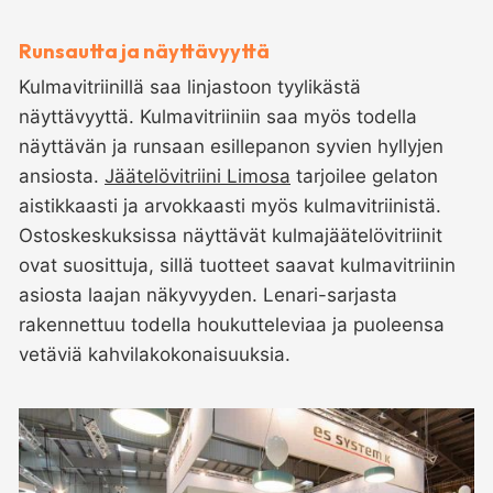
Runsautta ja näyttävyyttä
Kulmavitriinillä saa linjastoon tyylikästä
näyttävyyttä. Kulmavitriiniin saa myös todella
näyttävän ja runsaan esillepanon syvien hyllyjen
ansiosta.
Jäätelövitriini Limosa
tarjoilee gelaton
aistikkaasti ja arvokkaasti myös kulmavitriinistä.
Ostoskeskuksissa näyttävät kulmajäätelövitriinit
ovat suosittuja, sillä tuotteet saavat kulmavitriinin
asiosta laajan näkyvyyden. Lenari-sarjasta
rakennettuu todella houkutteleviaa ja puoleensa
vetäviä kahvilakokonaisuuksia.