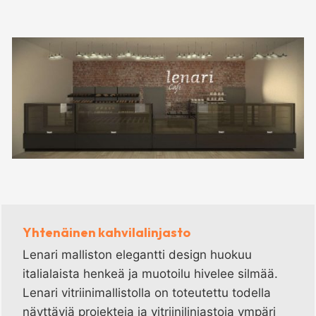
Yhtenäinen kahvilalinjasto
Lenari malliston elegantti design huokuu
italialaista henkeä ja muotoilu hivelee silmää.
Lenari vitriinimallistolla on toteutettu todella
näyttäviä projekteja ja vitriinilinjastoja ympäri