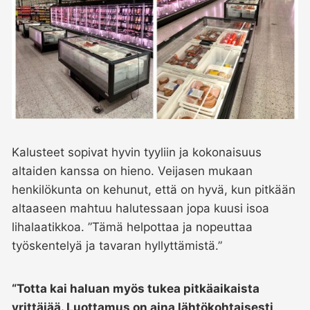
Kalusteet sopivat hyvin tyyliin ja kokonaisuus
altaiden kanssa on hieno. Veijasen mukaan
henkilökunta on kehunut, että on hyvä, kun pitkään
altaaseen mahtuu halutessaan jopa kuusi isoa
lihalaatikkoa. ”Tämä helpottaa ja nopeuttaa
työskentelyä ja tavaran hyllyttämistä.”
“Totta kai haluan myös tukea pitkäaikaista
yrittäjää. Luottamus on aina lähtökohtaisesti