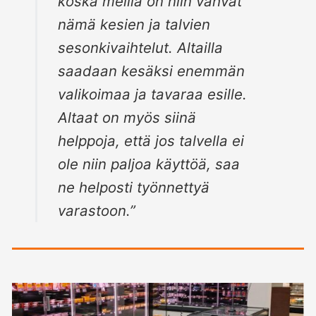
koska meillä on niin vahvat
nämä kesien ja talvien
sesonkivaihtelut. Altailla
saadaan kesäksi enemmän
valikoimaa ja tavaraa esille.
Altaat on myös siinä
helppoja, että jos talvella ei
ole niin paljoa käyttöä, saa
ne helposti työnnettyä
varastoon.”