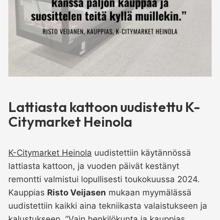
Lattiasta kattoon uudistettu K-
Citymarket Heinola
K-Citymarket Heinola
uudistettiin käytännössä
lattiasta kattoon, ja vuoden päivät kestänyt
remontti valmistui lopullisesti toukokuussa 2024.
Kauppias
Risto Veijasen
mukaan myymälässä
uudistettiin kaikki aina tekniikasta valaistukseen ja
kalustukseen. ”Vain henkilökunta ja kauppias