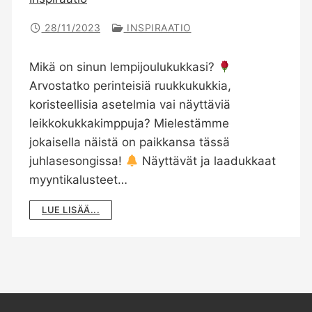
28/11/2023
INSPIRAATIO
Mikä on sinun lempijoulukukkasi?
Arvostatko perinteisiä ruukkukukkia,
koristeellisia asetelmia vai näyttäviä
leikkokukkakimppuja? Mielestämme
jokaisella näistä on paikkansa tässä
juhlasesongissa!
Näyttävät ja laadukkaat
myyntikalusteet…
LUE LISÄÄ...