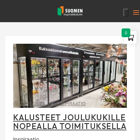
Hyppää
sisältöön
0
28/11/2023
INSPIRAATIO
KALUSTEET JOULUKUKILLE
NOPEALLA TOIMITUKSELLA
Inspiraatio