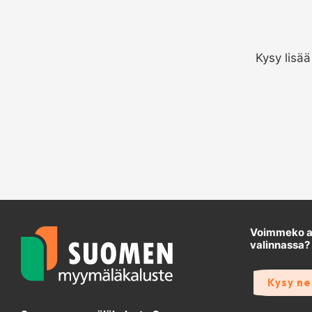
Kysy lisä
Voimmeko au
valinnassa?
Kysy n