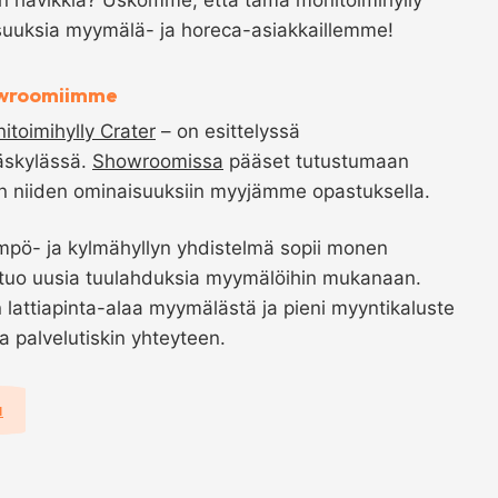
suuksia myymälä- ja horeca-asiakkaillemme!
owroomiimme
itoimihylly Crater
– on esittelyssä
skylässä.
Showroomissa
pääset tutustumaan
ään niiden ominaisuuksiin myyjämme opastuksella.
pö- ja kylmähyllyn yhdistelmä sopii monen
 tuo uusia tuulahduksia myymälöihin mukanaan.
 lattiapinta-alaa myymälästä ja pieni myyntikaluste
ka palvelutiskin yhteyteen.
a