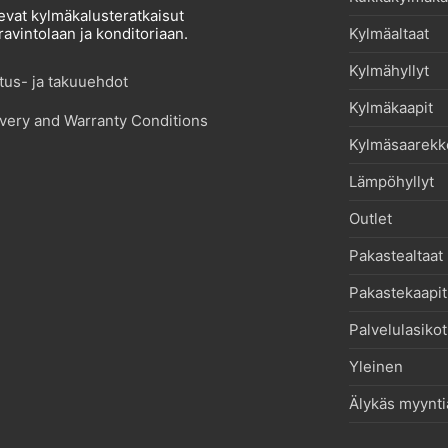
evat kylmäkalusteratkaisut
Kylmäaltaat
avintolaan ja konditoriaan.
Kylmähyllyt
itus- ja takuuehdot
Kylmäkaapit
very and Warranty Conditions
Kylmäsaarekk
Lämpöhyllyt
Outlet
Pakastealtaat
Pakastekaapit
Palvelulasikot
Yleinen
Älykäs myynti