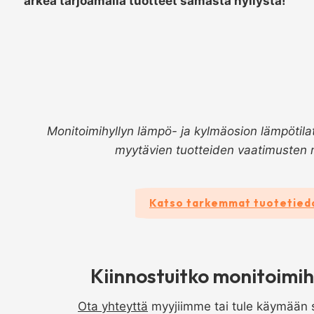
arkea tarjoamalla tuotteet samasta hyllystä!
Monitoimihyllyn lämpö- ja kylmäosion lämpötila
myytävien tuotteiden vaatimusten
Katso tarkemmat tuotetied
Kiinnostuitko monitoimih
Ota yhteyttä
myyjiimme tai tule käymään