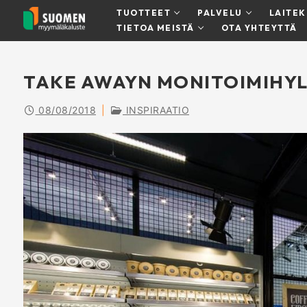
Hyppää
TUOTTEET
PALVELU
LAITE
sisältöön
TIETOA MEISTÄ
OTA YHTEYTTÄ
TAKE AWAYN MONITOIMIHYL
08/08/2018
|
INSPIRAATIO