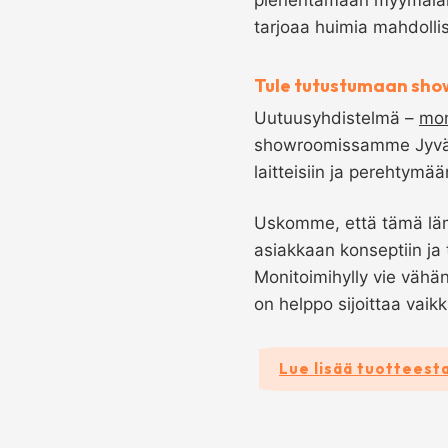
tarjoaa huimia mahdolli
Tule tutustumaan sh
Uutuusyhdistelmä –
mon
showroomissamme Jyvä
laitteisiin ja perehtym
Uskomme, että tämä läm
asiakkaan konseptiin ja
Monitoimihylly vie vähän
on helppo sijoittaa vaik
Lue lisää tuotteest