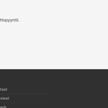
ttopyyntö.
iset
usteet
apit