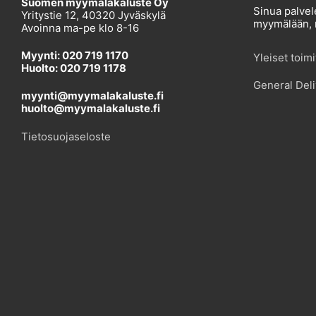
Suomen myymäläkaluste Oy
Sinua palvel
Yritystie 12, 40320 Jyväskylä
myymälään, r
Avoinna ma-pe klo 8-16
Myynti: 020 719 1170
Yleiset toim
Huolto: 020 719 1178
General Deli
myynti@myymalakaluste.fi
huolto@myymalakaluste.fi
Tietosuojaseloste