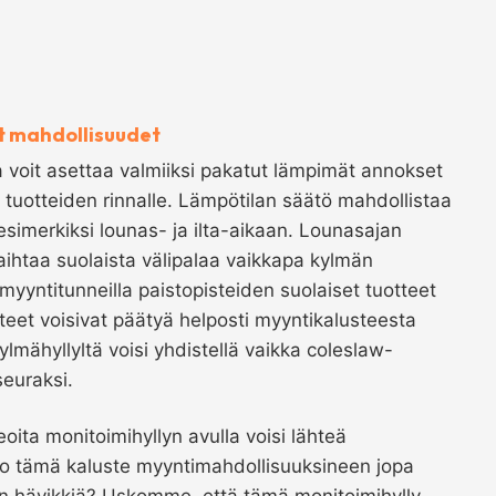
t mahdollisuudet
a voit asettaa valmiiksi pakatut lämpimät annokset
en tuotteiden rinnalle. Lämpötilan säätö mahdollistaa
 esimerkiksi lounas- ja ilta-aikaan. Lounasajan
aihtaa suolaista välipalaa vaikkapa kylmän
myyntitunneilla paistopisteiden suolaiset tuotteet
uotteet voisivat päätyä helposti myyntikalusteesta
ylmähyllyltä voisi yhdistellä vaikka coleslaw-
seuraksi.
eoita monitoimihyllyn avulla voisi lähteä
ko tämä kaluste myyntimahdollisuuksineen jopa
 hävikkiä? Uskomme, että tämä monitoimihylly