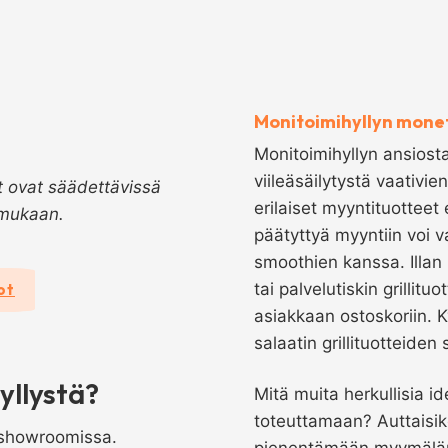
Monitoimihyllyn mone
Monitoimihyllyn ansiost
viileäsäilytystä vaativi
t ovat säädettävissä
erilaiset myyntituotteet
 mukaan.
päätyttyä myyntiin voi v
smoothien kanssa. Illan 
tai palvelutiskin grillit
ot
asiakkaan ostoskoriin. K
salaatin grillituotteiden 
yllystä?
Mitä muita herkullisia id
toteuttamaan? Auttaisi
 showroomissa.
pienentämään myymälän