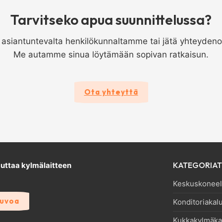
Tarvitseko apua suunnittelussa?
ä asiantuntevalta henkilökunnaltamme tai jätä yhteydeno
Me autamme sinua löytämään sopivan ratkaisun.
Ota yhteyttä
KATEGORIAT
ttaa kylmälaitteen
Keskuskoneell
euvoa
Konditoriakal
Kukkakylmäka