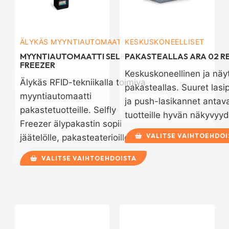
ÄLYKÄS MYYNTIAUTOMAATTI
KESKUSKONEELLISET
MYYNTIAUTOMAATTI SELFLY
PAKASTEALLAS ARA 02 R
FREEZER
Keskuskoneellinen ja näy
Älykäs RFID-tekniikalla toimiva
pakasteallas. Suuret lasi
myyntiautomaatti
ja push-lasikannet antav
pakastetuotteille. Selfly
tuotteille hyvän näkyvyy
Freezer älypakastin sopii
VALITSE VAIHTOEHDOI
jäätelölle, pakasteaterioille ja…
VALITSE VAIHTOEHDOISTA