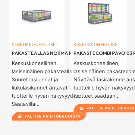
KESKUSKONEELLISET
KESKUSKONEELLISET
PAKASTEALLAS NORMA REM
PAKASTECOMBI PAVO 03 
Keskuskoneellinen,
Keskuskoneellinen,
lasiseinäinen pakasteallas.
lasiseinäinen pakastecom
Suuret lasipinnat ja
Näyttävä lasirakenne ant
liukulasikannet antavat
tuotteille hyvän näkyvyyd
tuotteille hyvän näkyvyyden.
tuotteet saadaan…
Saatavilla…
VALITSE VAIHTOEHDOI
VALITSE VAIHTOEHDOISTA