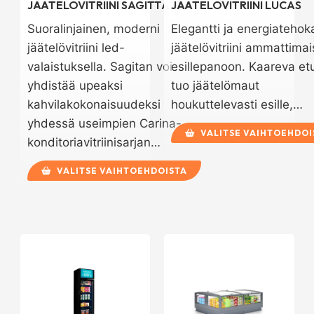
JÄÄTELÖVITRIINI SAGITTA SQR
JÄÄTELÖVITRIINI LUCAS
Suoralinjainen, moderni
Elegantti ja energiatehok
jäätelövitriini led-
jäätelövitriini ammattima
valaistuksella. Sagitan voi
esillepanoon. Kaareva etu
yhdistää upeaksi
tuo jäätelömaut
kahvilakokonaisuudeksi
houkuttelevasti esille,…
yhdessä useimpien Carina-
VALITSE VAIHTOEHDOI
konditoriavitriinisarjan…
VALITSE VAIHTOEHDOISTA