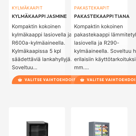
KYLMÄKAAPIT
PAKASTEKAAPIT
KYLMÄKAAPPI JASMINE
PAKASTEKAAPPI TIANA
Kompaktin kokoinen
Kompaktin kokoinen
kylmäkaappi lasiovella ja
pakastekaappi lämmitetyl
R600a-kylmäaineella.
lasiovella ja R290-
Kylmäkaapissa 5 kpl
kylmäaineella. Soveltuu h
säädettäviä lankahyllyjä.
erilaisiin käyttötarkoituksi
Soveltuu…
mm.…
VALITSE VAIHTOEHDOISTA
VALITSE VAIHTOEHDOI