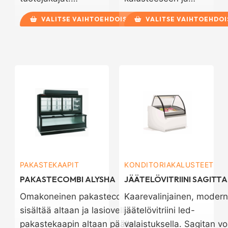
VALITSE VAIHTOEHDOISTA
VALITSE VAIHTOEHDOI
PAKASTEKAAPIT
KONDITORIAKALUSTEET
PAKASTECOMBI ALYSHA
JÄÄTELÖVITRIINI SAGITTA
Omakoneinen pakastecombi
Kaarevalinjainen, modern
sisältää altaan ja lasiovellisen
jäätelövitriini led-
pakastekaapin altaan päälle.
valaistuksella. Sagitan vo