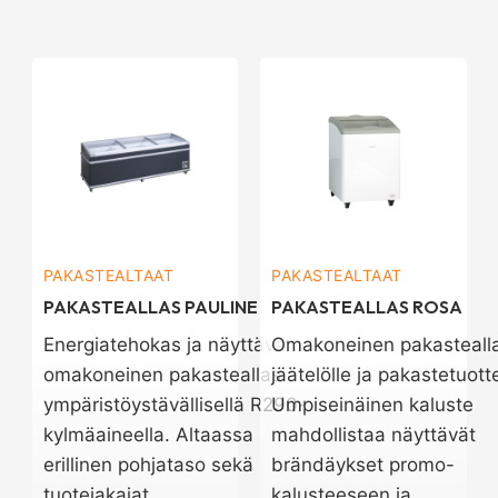
PAKASTEALTAAT
PAKASTEALTAAT
PAKASTEALLAS PAULINE
PAKASTEALLAS ROSA
Energiatehokas ja näyttävä
Omakoneinen pakasteall
omakoneinen pakasteallas
jäätelölle ja pakastetuotte
ympäristöystävällisellä R290-
Umpiseinäinen kaluste
kylmäaineella. Altaassa
mahdollistaa näyttävät
erillinen pohjataso sekä
brändäykset promo-
tuotejakajat.…
kalusteeseen ja…