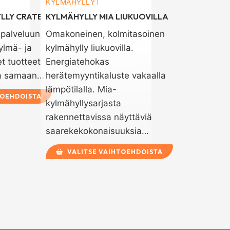
KYLMÄHYLLYT
LLY CRATER
KYLMÄHYLLY MIA LIUKUOVILLA
epalveluun,
Omakoneinen, kolmitasoinen
ylmä- ja
kylmähylly liukuovilla.
et tuotteet
Energiatehokas
ua samaan…
herätemyyntikaluste vakaalla
lämpötilalla. Mia-
TOEHDOISTA
kylmähyllysarjasta
rakennettavissa näyttäviä
saarekekokonaisuuksia…
VALITSE VAIHTOEHDOISTA