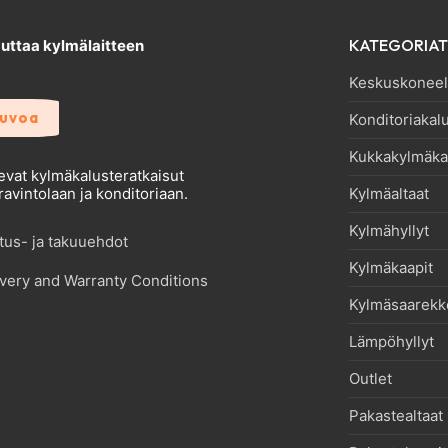
KATEGORIAT
ttaa kylmälaitteen
Keskuskoneell
euvoa
Konditoriakal
Kukkakylmäka
evat kylmäkalusteratkaisut
Kylmäaltaat
avintolaan ja konditoriaan.
Kylmähyllyt
itus- ja takuuehdot
Kylmäkaapit
very and Warranty Conditions
Kylmäsaarekk
Lämpöhyllyt
Outlet
Pakastealtaat