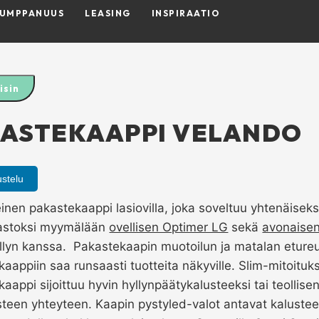
KUMPPANUUS
LEASING
INSPIRAATIO
isin
ASTEKAAPPI VELANDO
ustelu
en pakastekaappi lasiovilla, joka soveltuu yhtenäiseks
jastoksi myymälään
ovellisen Optimer LG
sekä
avonaisen
llyn kanssa. Pakastekaapin muotoilun ja matalan eture
kaappiin saa runsaasti tuotteita näkyville. Slim-mitoituk
kaappi sijoittuu hyvin hyllynpäätykalusteeksi tai teollise
steen yhteyteen. Kaapin pystyled-valot antavat kaluste