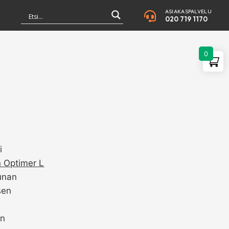
ASIAKASPALVELU
020 719 1170
0
i
 Optimer L
unan
sen
n
en