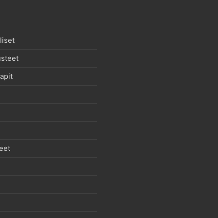
iset
usteet
apit
eet