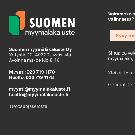
Voimmeko au
valinnassa?
Kysy n
Suomen myymäläkaluste Oy
Sinua palvel
Yritystie 12, 40320 Jyväskylä
myymälään, r
Avoinna ma-pe klo 8-16
Myynti: 020 719 1170
Yleiset toim
Huolto: 020 719 1178
General Deli
myynti@myymalakaluste.fi
huolto@myymalakaluste.fi
Tietosuojaseloste