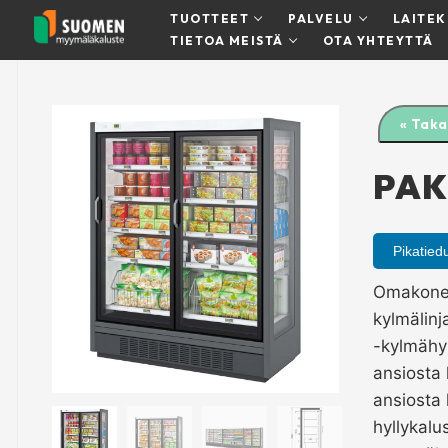
Hyppää
TUOTTEET
PALVELU
LAITE
sisältöön
TIETOA MEISTÄ
OTA YHTEYTTÄ
« Taka
PAK
Pikatied
Omakonein
kylmälin
-kylmähy
ansiosta 
ansiosta 
hyllykalu