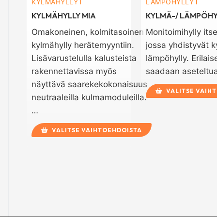
KYLMÄHYLLYT
LÄMPÖHYLLYT
KYLMÄHYLLY MIA
KYLMÄ-/ LÄMPÖHY
Omakoneinen, kolmitasoinen
Monitoimihylly its
kylmähylly herätemyyntiin.
jossa yhdistyvät k
Lisävarustelulla kalusteista
lämpöhylly. Erilais
rakennettavissa myös
saadaan asetelt
näyttävä saarekekokonaisuus
VALITSE VAIH
neutraaleilla kulmamoduleilla.
…
VALITSE VAIHTOEHDOISTA