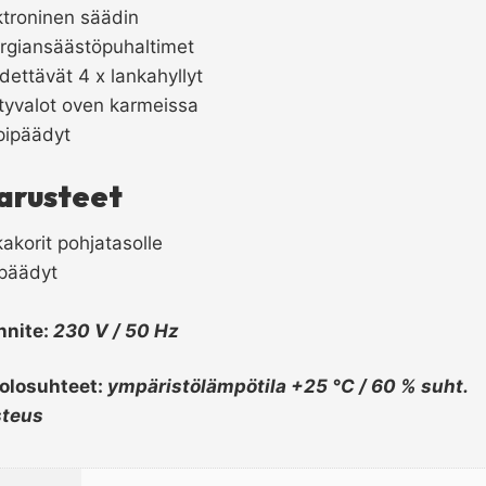
ktroninen säädin
rgiansäästöpuhaltimet
dettävät 4 x lankahyllyt
tyvalot oven karmeissa
ipäädyt
arusteet
kakorit pohjatasolle
ipäädyt
nnite:
230 V / 50 Hz
olosuhteet:
ympäristölämpötila +25 °C / 60 % suht.
steus