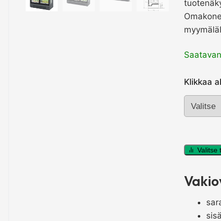
tuotenäky
Omakonei
myymäläli
Saatavan
Klikkaa a
Pakastek
Velando
Valitse
määrä
Vakio
sar
sis