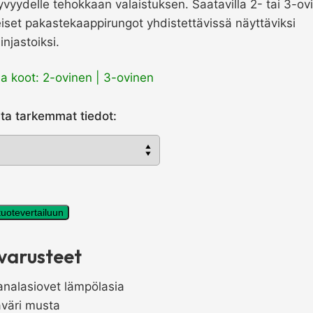
vyydelle tehokkaan valaistuksen. Saatavilla 2- tai 3-ov
set pakastekaappirungot yhdistettävissä näyttäviksi
njastoiksi.
a koot: 2-ovinen | 3-ovinen
lta tarkemmat tiedot:
aappi
 tuotevertailuun
varusteet
analasiovet lämpölasia
äväri musta