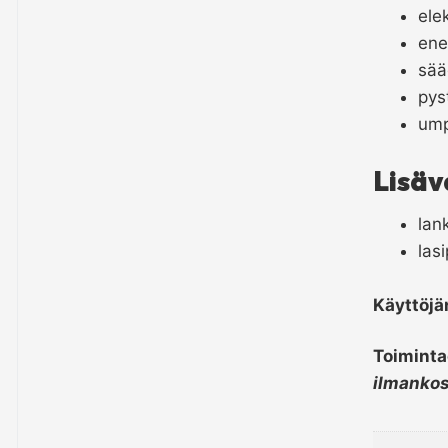
ele
ene
sää
pys
ump
Lisäv
lan
las
Käyttöjä
Toiminta
ilmanko