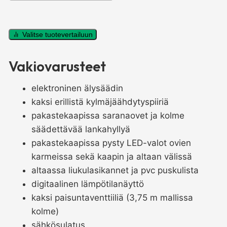
Pakastecombi
Pavo
Valitse tuotevertailuun
03
Vakiovarusteet
REM
määrä
elektroninen älysäädin
kaksi erillistä kylmäjäähdytyspiiriä
pakastekaapissa saranaovet ja kolme
säädettävää lankahyllyä
pakastekaapissa pysty LED-valot ovien
karmeissa sekä kaapin ja altaan välissä
altaassa liukulasikannet ja pvc puskulista
digitaalinen lämpötilanäyttö
kaksi paisuntaventtiiliä (3,75 m mallissa
kolme)
sähkösulatus