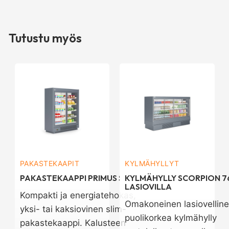
Tutustu myös
PAKASTEKAAPIT
KYLMÄHYLLYT
PAKASTEKAAPPI PRIMUS SLIM
KYLMÄHYLLY SCORPION 76
LASIOVILLA
Kompakti ja energiatehokas,
Omakoneinen lasiovellin
yksi- tai kaksiovinen slim-
puolikorkea kylmähylly
pakastekaappi. Kalusteen